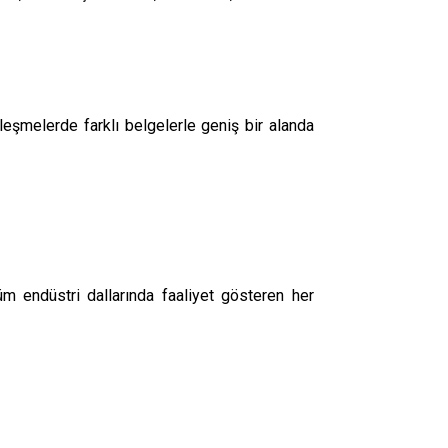
özleşmelerde farklı belgelerle geniş bir alanda
üm endüstri dallarında faaliyet gösteren her
tim etkinliklerine ve konferanslara kadar çok
 ya da etkinlik geçirebilmeniz için doğru çeviri
ir.