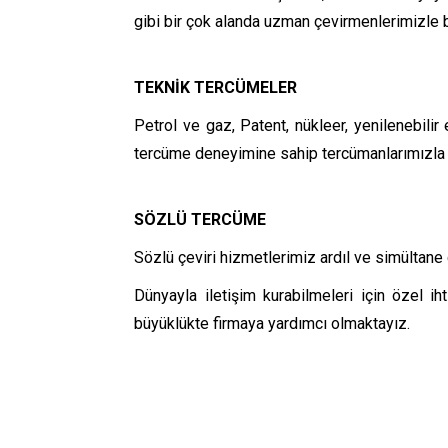
gibi bir çok alanda uzman çevirmenlerimizle 
TEKNİK TERCÜMELER
Petrol ve gaz, Patent, nükleer, yenilenebilir 
tercüme deneyimine sahip tercümanlarımızla
SÖZLÜ TERCÜME
Sözlü çeviri hizmetlerimiz ardıl ve simültane 
Dünyayla iletişim kurabilmeleri için özel i
büyüklükte firmaya yardımcı olmaktayız.
Yüz yüze sözlü çeviri hizmetlerimizle olağan
farklı durumlarda iletişim kurabilmenize yardım
stillerini planlayabilmeniz amacıyla deneyiml