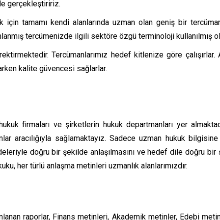
e gerçekleştiririz.
ek için tamamı kendi alanlarında uzman olan geniş bir tercüm
nmış tercümenizde ilgili sektöre özgü terminoloji kullanılmış ol
rektirmektedir. Tercümanlarımız hedef kitlenize göre çalışırlar. A
arken kalite güvencesi sağlarlar.
ukuk firmaları ve şirketlerin hukuk departmanları yer almakta
ar aracılığıyla sağlamaktayız. Sadece uzman hukuk bilgisine
deleriyle doğru bir şekilde anlaşılmasını ve hedef dile doğru bir 
kuku, her türlü anlaşma metinleri uzmanlık alanlarımızdır.
ınlanan raporlar, Finans metinleri, Akademik metinler, Edebi metin