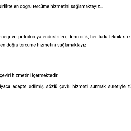
birlikte en doğru tercüme hizmetini sağlamaktayız…
enerji ve petrokimya endüstrileri, denizcilik, her türlü teknik s
 en doğru tercüme hizmetini sağlamaktayız.
çeviri hizmetini içermektedir.
htiyaca adapte edilmiş sözlü çeviri hizmeti sunmak suretiyle t
üstü toplantılardan işyeri ziyaretlerine, randevulardan büyük eği
cı olmaktayız. İletişiminizin etkili olması ve başarılı bir toplantı
i tercüman ekibimiz tarafından size danışmanlık hizmeti verilecekt